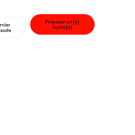
Proposer un(e)
rnier
invité(e)
isode