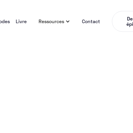
De
odes
Livre
Ressources
Contact
ép
Service
#44 Wilfried Granier
Comment t'as fait p