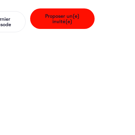
Proposer un(e)
rnier
invité(e)
isode
 (Superprof) -
our atteindre