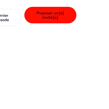
Proposer un(e)
rnier
invité(e)
isode
WelcomeFamily)
pour passer de