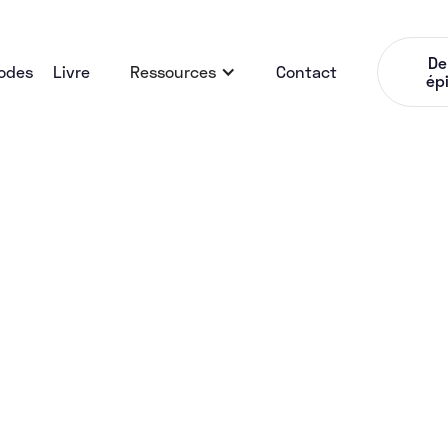
De
odes
Livre
Ressources
Contact
ép
Kids
#65 Frédéric Martz (
- Comment t'as fait 