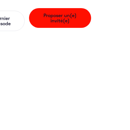
Proposer un(e)
rnier
invité(e)
isode
Eldorado.co) -
Financer son