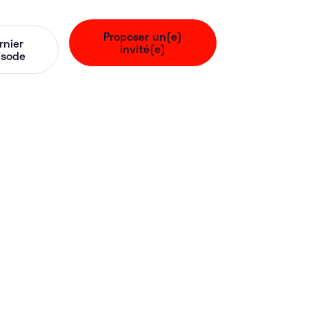
Proposer un(e)
rnier
invité(e)
isode
igitizme) -
pour créer 5