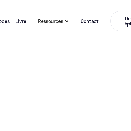
De
odes
Livre
Ressources
Contact
ép
Service
#164 Éric Chaix (D
Comment t’as fait 